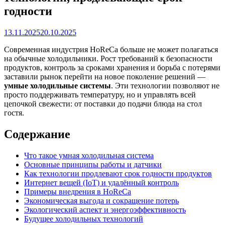
годности
Автор
13.11.2025
20.10.2025
Кравченко
Современная индустрия HoReCa больше не может полагаться
на обычные холодильники. Рост требований к безопасности
продуктов, контроль за сроками хранения и борьба с потерями
заставили рынок перейти на новое поколение решений —
умные холодильные системы
. Эти технологии позволяют не
просто поддерживать температуру, но и управлять всей
цепочкой свежести: от поставки до подачи блюда на стол
гостя.
Содержание
Что такое умная холодильная система
Основные принципы работы и датчики
Как технологии продлевают срок годности продуктов
Интернет вещей (IoT) и удалённый контроль
Примеры внедрения в HoReCa
Экономическая выгода и сокращение потерь
Экологический аспект и энергоэффективность
Будущее холодильных технологий