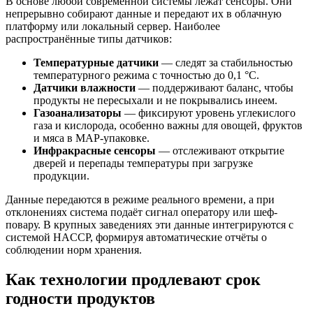
В основе любой современной системы лежат сенсоры. Они
непрерывно собирают данные и передают их в облачную
платформу или локальный сервер. Наиболее
распространённые типы датчиков:
Температурные датчики
— следят за стабильностью
температурного режима с точностью до 0,1 °C.
Датчики влажности
— поддерживают баланс, чтобы
продукты не пересыхали и не покрывались инеем.
Газоанализаторы
— фиксируют уровень углекислого
газа и кислорода, особенно важны для овощей, фруктов
и мяса в MAP-упаковке.
Инфракрасные сенсоры
— отслеживают открытие
дверей и перепады температуры при загрузке
продукции.
Данные передаются в режиме реального времени, а при
отклонениях система подаёт сигнал оператору или шеф-
повару. В крупных заведениях эти данные интегрируются с
системой HACCP, формируя автоматические отчёты о
соблюдении норм хранения.
Как технологии продлевают срок
годности продуктов