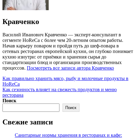
Автор:
Кравченко
Василий Иванович Кравченко — эксперт-консультант в
сегменте HoReCa с более чем 20-летним опытом работы.
Начав карьеру поваром и пройдя путь до шеф-повара в
сетевых ресторанах европейской кухни, он глубоко понимает
кухню изнутри: от приёмки и хранения сырья до
стандартизации блюд и организации производственных
процессов.
Посмотреть все записи автора Кравченко
Навигация
Назад
Как правильно хранить мясо, рыбу и молочные продукты в
HoReCa
по
Далее
Как сезонность влияет на свежесть продуктов и меню
записям
ресторана
Поиск
Поиск
Свежие записи
Санитарные нормы хранения в ресторанах и кафе: