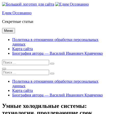
Перейти
к
Едим Осознанно
содержимому
Секретные статьи
Меню
Политика в отношении обработки персональных
данных
Карта сайта
Биография автора — Василий Иванович Кравченко
Найти:
Поиск
Найти:
Политика в отношении обработки персональных
данных
Карта сайта
Биография автора — Василий Иванович Кравченко
Наложение
Умные холодильные системы:
сайта
технологии, продлевающие срок