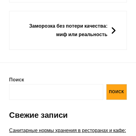
ДАЛЕЕ
Заморозка без потери качества:
миф или реальность
Поиск
ПОИСК
Свежие записи
Санитарные нормы хранения в ресторанах и кафе: